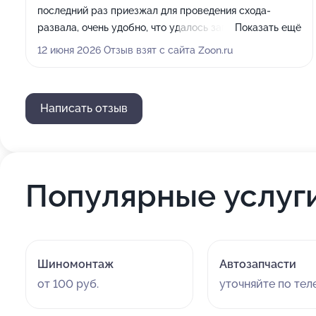
последний раз приезжал для проведения схода-
развала, очень удобно, что удалось записаться и
Показать ещё
сделать всё в этот же день, не пришлось ждать
12 июня 2026 Отзыв взят с сайта Zoon.ru
длительный период времени. Персонал вежливый,
общаются хорошо, качество обслуживания достойное.
Написать отзыв
Популярные услуг
Шиномонтаж
Автозапчасти
от 100 руб.
уточняйте по те