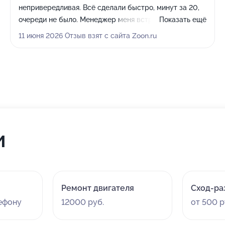
непривередливая. Всё сделали быстро, минут за 20,
очереди не было. Менеджер меня встретил, объяснил
Показать ещё
куда заезжать, а мастера всё сделали и дали
11 июня 2026 Отзыв взят с сайта Zoon.ru
возможность спуститься под машину, посмотреть.
и
Ремонт двигателя
Сход-ра
лефону
12000 руб.
от 500 р