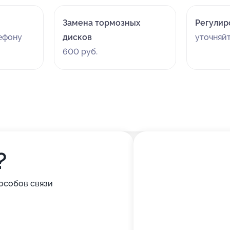
Замена тормозных
Регулир
лефону
дисков
уточняй
600 руб.
?
особов связи