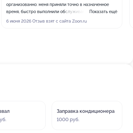
организованно: меня приняли точно в назначенное
время, быстро выполнили обслуживание и выдали
Показать ещё
все необходимые документы, включая чек и отметку в
6 июня 2026 Отзыв взят с сайта Zoon.ru
сервисной книжке. Я доверяю этому сервису и
продолжаю пользоваться здесь услугами.
звал
Заправка кондиционера
уб.
1000 руб.